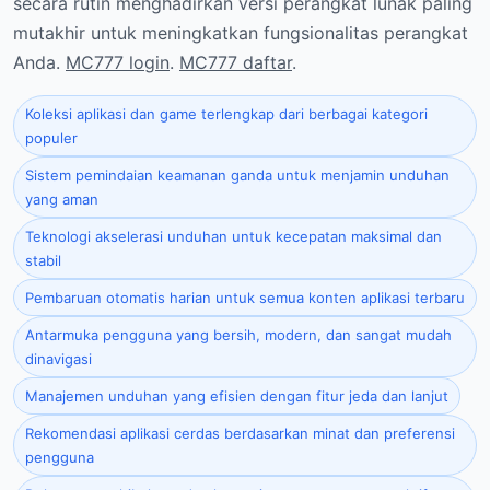
secara rutin menghadirkan versi perangkat lunak paling
mutakhir untuk meningkatkan fungsionalitas perangkat
Anda.
MC777 login
.
MC777 daftar
.
Koleksi aplikasi dan game terlengkap dari berbagai kategori
populer
Sistem pemindaian keamanan ganda untuk menjamin unduhan
yang aman
Teknologi akselerasi unduhan untuk kecepatan maksimal dan
stabil
Pembaruan otomatis harian untuk semua konten aplikasi terbaru
Antarmuka pengguna yang bersih, modern, dan sangat mudah
dinavigasi
Manajemen unduhan yang efisien dengan fitur jeda dan lanjut
Rekomendasi aplikasi cerdas berdasarkan minat dan preferensi
pengguna