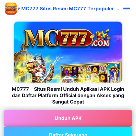
⚡ MC777 Situs Resmi MC777 Terpopuler Pasti Bayar ⚡
MC777 - Situs Resmi Unduh Aplikasi APK Login
dan Daftar Platform Official dengan Akses yang
Sangat Cepat
Unduh APK
Daftar Sekarang