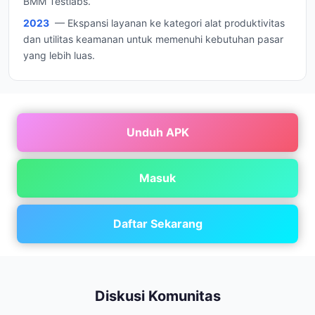
BMM Testlabs.
2023
— Ekspansi layanan ke kategori alat produktivitas
dan utilitas keamanan untuk memenuhi kebutuhan pasar
yang lebih luas.
Unduh APK
Masuk
Daftar Sekarang
Diskusi Komunitas