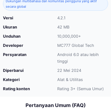
Dukungan multibahasa dan komunitas pengguna yang aktif
secara global
Versi
4.2.1
Ukuran
42 MB
Unduhan
10,000,000+
Developer
MC777 Global Tech
Persyaratan
Android 6.0 atau lebih
tinggi
Diperbarui
22 Mei 2024
Kategori
Alat & Utilitas
Rating konten
Rating 3+ (Semua Umur)
Pertanyaan Umum (FAQ)