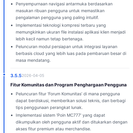
Penyempurnaan navigasi antarmuka berdasarkan
masukan ribuan pengguna untuk memastikan
pengalaman pengguna yang paling intuitif.
Implementasi teknologi kompresi terbaru yang
memungkinkan ukuran file instalasi aplikasi klien menjadi
lebih kecil namun tetap bertenaga.
Peluncuran modul persiapan untuk integrasi layanan
berbasis cloud yang lebih luas pada pembaruan besar di
masa mendatang.
3.5.5
2026-04-05
Fitur Komunitas dan Program Penghargaan Pengguna
Peluncuran fitur 'Forum Komunitas' di mana pengguna
dapat berdiskusi, memberikan solusi teknis, dan berbagi
tips penggunaan perangkat lunak.
Implementasi sistem 'Poin MC777' yang dapat
dikumpulkan oleh pengguna aktif dan ditukarkan dengan
akses fitur premium atau merchandise.