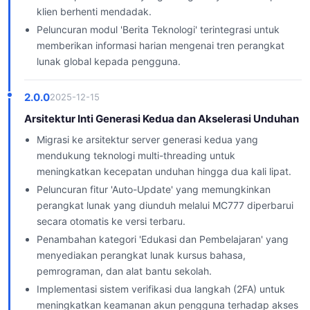
klien berhenti mendadak.
Peluncuran modul 'Berita Teknologi' terintegrasi untuk
memberikan informasi harian mengenai tren perangkat
lunak global kepada pengguna.
2.0.0
2025-12-15
Arsitektur Inti Generasi Kedua dan Akselerasi Unduhan
Migrasi ke arsitektur server generasi kedua yang
mendukung teknologi multi-threading untuk
meningkatkan kecepatan unduhan hingga dua kali lipat.
Peluncuran fitur 'Auto-Update' yang memungkinkan
perangkat lunak yang diunduh melalui MC777 diperbarui
secara otomatis ke versi terbaru.
Penambahan kategori 'Edukasi dan Pembelajaran' yang
menyediakan perangkat lunak kursus bahasa,
pemrograman, dan alat bantu sekolah.
Implementasi sistem verifikasi dua langkah (2FA) untuk
meningkatkan keamanan akun pengguna terhadap akses