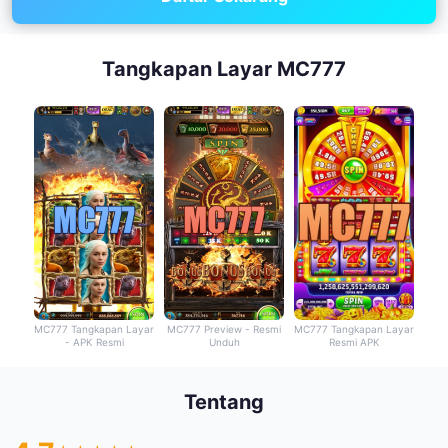
Tangkapan Layar MC777
MC777 Tangkapan Layar
MC777 Preview - Resmi
MC777 Tangkapan Layar
- APK Resmi
Unduh
Resmi APK
Tentang