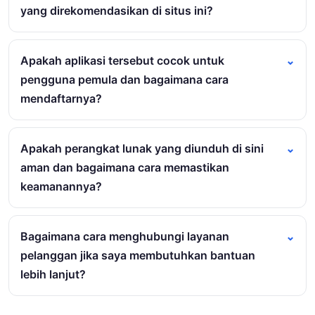
yang direkomendasikan di situs ini?
Apakah aplikasi tersebut cocok untuk
pengguna pemula dan bagaimana cara
mendaftarnya?
Apakah perangkat lunak yang diunduh di sini
aman dan bagaimana cara memastikan
keamanannya?
Bagaimana cara menghubungi layanan
pelanggan jika saya membutuhkan bantuan
lebih lanjut?