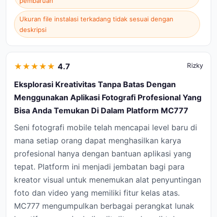
pembaruan
Ukuran file instalasi terkadang tidak sesuai dengan
deskripsi
★
★
★
★
★
4.7
Rizky
Eksplorasi Kreativitas Tanpa Batas Dengan
Menggunakan Aplikasi Fotografi Profesional Yang
Bisa Anda Temukan Di Dalam Platform MC777
Seni fotografi mobile telah mencapai level baru di
mana setiap orang dapat menghasilkan karya
profesional hanya dengan bantuan aplikasi yang
tepat. Platform ini menjadi jembatan bagi para
kreator visual untuk menemukan alat penyuntingan
foto dan video yang memiliki fitur kelas atas.
MC777 mengumpulkan berbagai perangkat lunak