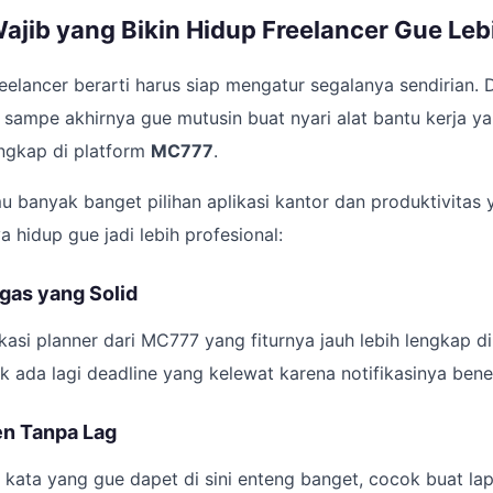
Wajib yang Bikin Hidup Freelancer Gue Leb
eelancer berarti harus siap mengatur segalanya sendirian. 
sampe akhirnya gue mutusin buat nyari alat bantu kerja ya
engkap di platform
MC777
.
 banyak banget pilihan aplikasi kantor dan produktivitas
a hidup gue jadi lebih profesional:
gas yang Solid
asi planner dari MC777 yang fiturnya jauh lebih lengkap 
 ada lagi deadline yang kelewat karena notifikasinya ben
en Tanpa Lag
kata yang gue dapet di sini enteng banget, cocok buat la