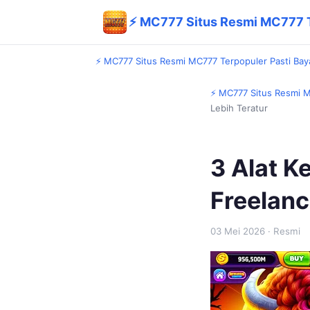
⚡ MC777 Situs Resmi MC777 T
⚡ MC777 Situs Resmi MC777 Terpopuler Pasti Bay
⚡ MC777 Situs Resmi M
Lebih Teratur
3 Alat K
Freelanc
03 Mei 2026
· Resmi