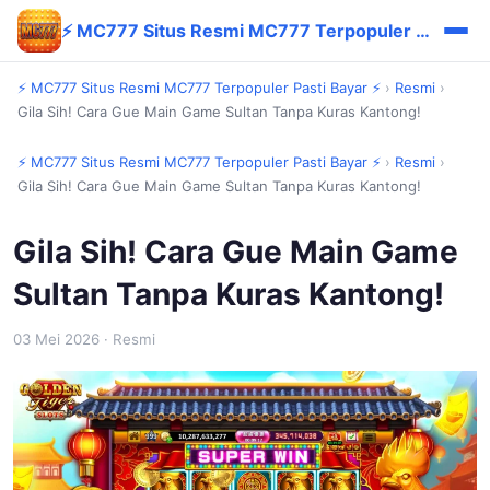
⚡ MC777 Situs Resmi MC777 Terpopuler Pasti Bayar ⚡
⚡ MC777 Situs Resmi MC777 Terpopuler Pasti Bayar ⚡
›
Resmi
›
Gila Sih! Cara Gue Main Game Sultan Tanpa Kuras Kantong!
⚡ MC777 Situs Resmi MC777 Terpopuler Pasti Bayar ⚡
›
Resmi
›
Gila Sih! Cara Gue Main Game Sultan Tanpa Kuras Kantong!
Gila Sih! Cara Gue Main Game
Sultan Tanpa Kuras Kantong!
03 Mei 2026
· Resmi