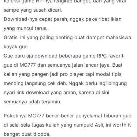
Koleksi game HP-nya lengkap banget, dari yang viral
sampe yang susah dicari.
Download-nya cepet parah, nggak pake ribet iklan
yang muncul terus.
Gratis! Ini yang paling penting buat dompet mahasiswa
kayak gue.
Gue baru aja download beberapa game RPG favorit
gue di MC777 dan semuanya jalan lancar jaya. Buat
kalian yang pengen jadi pro player tapi modal tipis,
mending langsung cek deh. Nggak perlu lagi bingung
nyari link download yang aman, karena di sini
semuanya udah terjamin.
Pokoknya MC777 bener-bener penyelamat hiburan gue
di sela-sela tugas kuliah yang numpuk! Asli, ini worth it
banget buat dicoba.