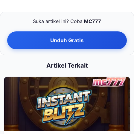
Suka artikel ini? Coba
MC777
Unduh Gratis
Artikel Terkait