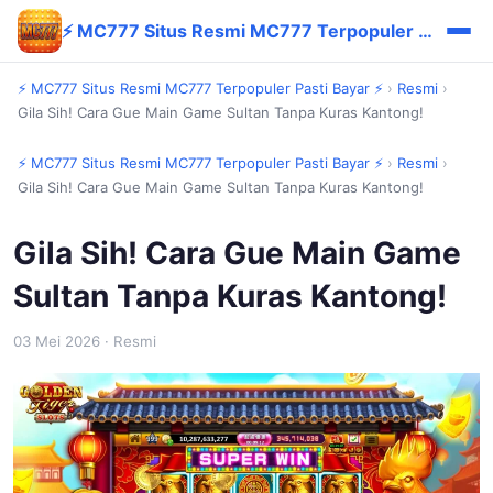
⚡ MC777 Situs Resmi MC777 Terpopuler Pasti Bayar ⚡
⚡ MC777 Situs Resmi MC777 Terpopuler Pasti Bayar ⚡
›
Resmi
›
Gila Sih! Cara Gue Main Game Sultan Tanpa Kuras Kantong!
⚡ MC777 Situs Resmi MC777 Terpopuler Pasti Bayar ⚡
›
Resmi
›
Gila Sih! Cara Gue Main Game Sultan Tanpa Kuras Kantong!
Gila Sih! Cara Gue Main Game
Sultan Tanpa Kuras Kantong!
03 Mei 2026
· Resmi