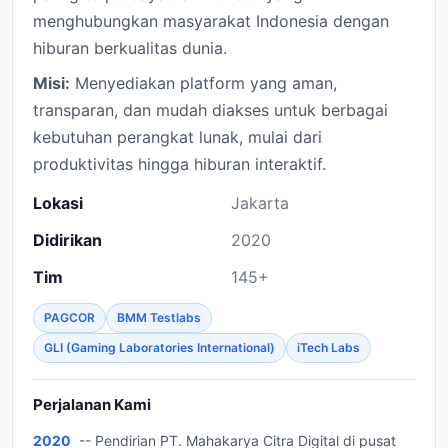
menghubungkan masyarakat Indonesia dengan
hiburan berkualitas dunia.
Misi:
Menyediakan platform yang aman,
transparan, dan mudah diakses untuk berbagai
kebutuhan perangkat lunak, mulai dari
produktivitas hingga hiburan interaktif.
Lokasi
Jakarta
Didirikan
2020
Tim
145+
PAGCOR
BMM Testlabs
GLI (Gaming Laboratories International)
iTech Labs
Perjalanan Kami
2020
-- Pendirian PT. Mahakarya Citra Digital di pusat