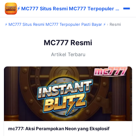
⚡ MC777 Situs Resmi MC777 Terpopuler Pasti Bayar ⚡
⚡ MC777 Situs Resmi MC777 Terpopuler Pasti Bayar ⚡
›
Resmi
MC777 Resmi
Artikel Terbaru
mc777: Aksi Perampokan Neon yang Eksplosif